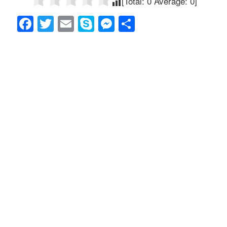
[Total:
0
Average:
0
]
F
T
E
S
M
共
a
wi
m
ky
e
有
c
tt
ail
p
ss
e
er
e
e
b
n
o
g
o
er
k