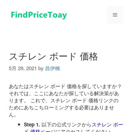
コ
ン
メ
テ
ン
ツ
ニ
へ
ス
ュ
キ
スチレン ボード 価格
ッ
プ
5月 29, 2021
by
昌伊橋
ー
あなたはスチレン ボード 価格を探していますか？
それでは、ここにあなたが探している解決策があ
ります。 これで、スチレン ボード 価格リンクの
ためにあちこちローミングする必要はありませ
ん。
以下の公式リンクから
スチレン ボー
Step 1.
ド 価格
ページにアクセスしてください。