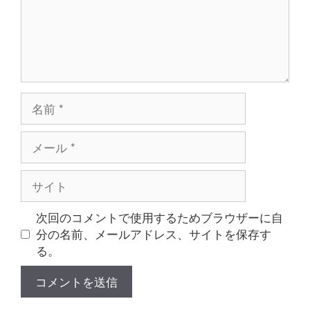
名
前
メ
ー
ル
サ
イ
ト
次回のコメントで使用するためブラウザーに自
分の名前、メールアドレス、サイトを保存す
る。