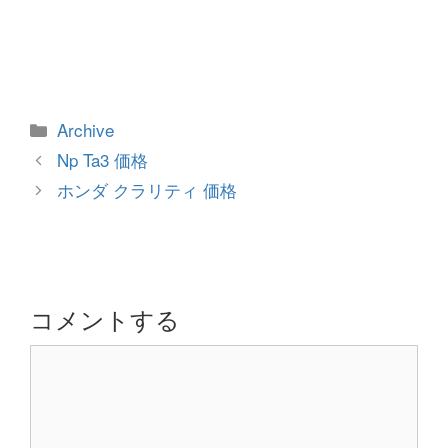
カ
Archive
テ
投
Np Ta3 価格
ゴ
稿
ホンダ クラリティ 価格
リ
ナ
ー
ビ
ゲ
ー
シ
コメントする
ョ
コ
ン
メ
ン
ト