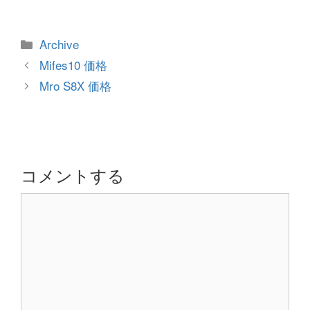
カ
Archive
テ
投
Mifes10 価格
ゴ
稿
Mro S8X 価格
リ
ナ
ー
ビ
ゲ
ー
シ
コメントする
ョ
コ
ン
メ
ン
ト