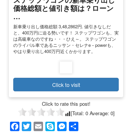
価格総額と値引き額は？ローン
…
新車乗り出し価格総額 3,48,2862円. 値引きなしだ
と、400万円に迫る勢いです！ ステップワゴンも、実
は高級車なのですね・・・ひえ～。 ステップワゴン
のライバル車であるニッサン・セレナe－powerも、
やはり乗り出し400万円近くかかります。
Click to visit
Click to rate this post!
[Total:
0
Average:
0
]
F
T
E
S
M
共