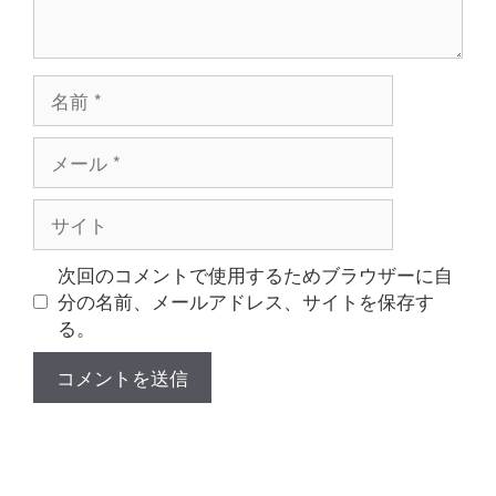
名
前
メ
ー
ル
サ
イ
ト
次回のコメントで使用するためブラウザーに自
分の名前、メールアドレス、サイトを保存す
る。