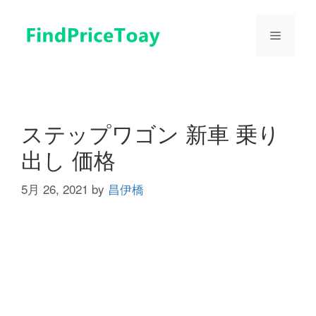
コ
ン
メ
テ
ン
ツ
ニ
へ
ス
ュ
キ
ステップワゴン 新車 乗り
ッ
出し 価格
プ
ー
5月 26, 2021
by
昌伊橋