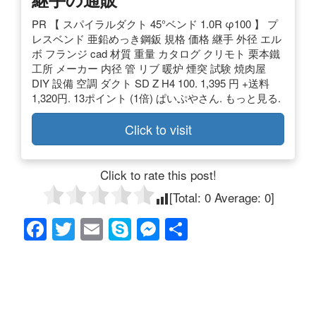
PR 【 スパイラルダクト 45°ベンド 1.0R φ100 】 プ
レスベンド 亜鉛めっき鋼鈑 規格 価格 継手 外径 エル
ボ フランジ cad 材質 重量 カタログ クリモト 栗本鐵
工所 メーカー 内径 管 リブ 暖炉 煙突 試験 焼肉屋
DIY 設備 空調 ダクト SD Z H4 100. 1,395 円 +送料
1,320円. 13ポイント (1倍) ぱいぷやさん. もっと見る.
Click to visit
Click to rate this post!
[Total:
0
Average:
0
]
F
T
E
S
M
共
a
wi
m
ky
e
有
c
tt
ail
p
ss
e
er
e
e