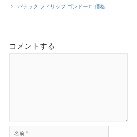
ゴ
稿
パテック フィリップ ゴンドーロ 価格
リ
ナ
ー
ビ
ゲ
ー
シ
コメントする
ョ
コ
ン
メ
ン
ト
名
前