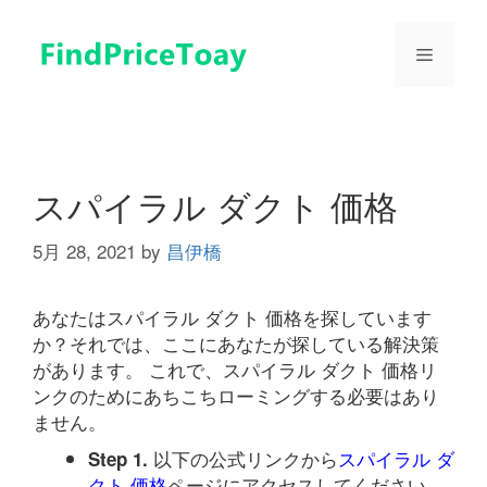
コ
ン
メ
テ
ン
ツ
ニ
へ
ス
ュ
キ
スパイラル ダクト 価格
ッ
プ
5月 28, 2021
by
昌伊橋
ー
あなたはスパイラル ダクト 価格を探しています
か？それでは、ここにあなたが探している解決策
があります。 これで、スパイラル ダクト 価格リ
ンクのためにあちこちローミングする必要はあり
ません。
以下の公式リンクから
スパイラル ダ
Step 1.
クト 価格
ページにアクセスしてください。