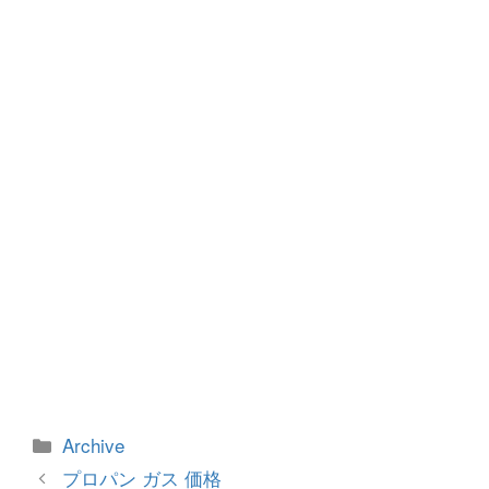
b
n
o
g
o
er
k
カ
Archive
テ
投
プロパン ガス 価格