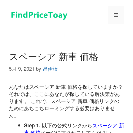
コ
ン
メ
テ
ン
ツ
ニ
へ
ス
ュ
キ
スペーシア 新車 価格
ッ
プ
5月 9, 2021
by
昌伊橋
ー
あなたはスペーシア 新車 価格を探していますか？
それでは、ここにあなたが探している解決策があ
ります。 これで、スペーシア 新車 価格リンクの
ためにあちこちローミングする必要はありませ
ん。
以下の公式リンクから
スペーシア 新
Step 1.
車 価格
ページにアクセスしてください。