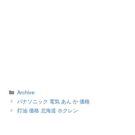
カ
Archive
テ
投
パナソニック 電気 あん か 価格
ゴ
稿
灯油 価格 北海道 ホクレン
リ
ナ
ー
ビ
ゲ