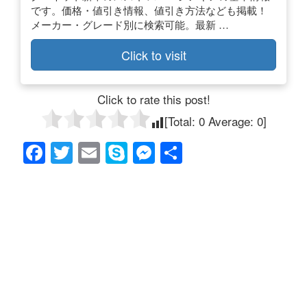
です。価格・値引き情報、値引き方法なども掲載！
メーカー・グレード別に検索可能。最新 …
Click to visit
Click to rate this post!
[Total:
0
Average:
0
]
F
T
E
S
M
共
a
wi
m
ky
e
有
c
tt
ail
p
ss
e
er
e
e
b
n
o
g
o
er
k