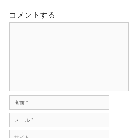
ー
シ
コメントする
ョ
コ
ン
メ
ン
ト
名
前
メ
ー
ル
サ