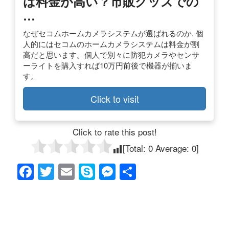
は料金が高い？市販グッズでの
…
なぜセコムホームカメラシステムが選ばれるのか. 個
人的にはセコムのホームカメラシステムは料金が割
高だと思います。個人で別々に防犯カメラやセンサ
ーライトを購入すれば10万円前後で機器が揃いま
す。
Click to visit
Click to rate this post!
[Total:
0
Average:
0
]
F
T
E
S
M
共
a
wi
m
ky
e
有
c
tt
ail
p
ss
e
er
e
e