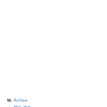
b
n
o
g
o
er
k
カ
Archive
テ
投