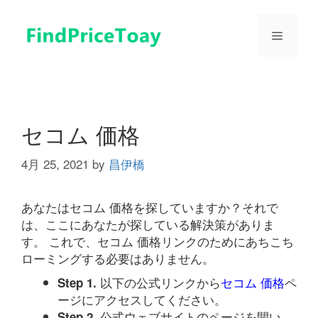
コ
ン
メ
テ
ン
ツ
ニ
へ
ス
ュ
キ
セコム 価格
ッ
プ
4月 25, 2021
by
昌伊橋
ー
あなたはセコム 価格を探していますか？それで
は、ここにあなたが探している解決策がありま
す。 これで、セコム 価格リンクのためにあちこち
ローミングする必要はありません。
以下の公式リンクから
セコム 価格
ペ
Step 1.
ージにアクセスしてください。
公式ウェブサイトのページを開い
Step 2.