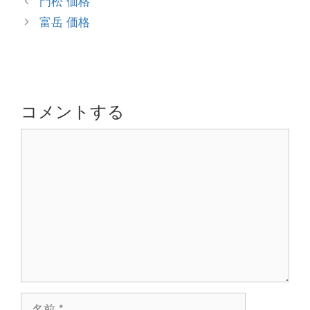
門松 価格
ゴ
稿
富岳 価格
リ
ナ
ー
ビ
ゲ
ー
シ
コメントする
ョ
コ
ン
メ
ン
ト
名