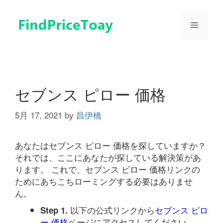
コ
ン
メ
テ
ン
ツ
ニ
へ
ス
ュ
キ
セブンス ピロー 価格
ッ
プ
5月 17, 2021
by
昌伊橋
ー
あなたはセブンス ピロー 価格を探していますか？
それでは、ここにあなたが探している解決策があ
ります。 これで、セブンス ピロー 価格リンクの
ためにあちこちローミングする必要はありませ
ん。
以下の公式リンクから
セブンス ピロ
Step 1.
ー 価格
ページにアクセスしてください。