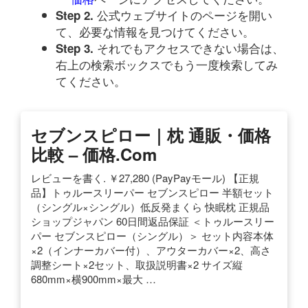
公式ウェブサイトのページを開い
Step 2.
て、必要な情報を見つけてください。
それでもアクセスできない場合は、
Step 3.
右上の検索ボックスでもう一度検索してみ
てください。
セブンスピロー｜枕 通販・価格
比較 – 価格.com
レビューを書く. ￥27,280 (PayPayモール) 【正規
品】トゥルースリーパー セブンスピロー 半額セット
（シングル×シングル）低反発まくら 快眠枕 正規品
ショップジャパン 60日間返品保証 ＜トゥルースリー
パー セブンスピロー（シングル）＞ セット内容本体
×2（インナーカバー付）、アウターカバー×2、高さ
調整シート×2セット、取扱説明書×2 サイズ縦
680mm×横900mm×最大 …