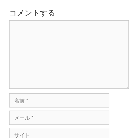
ー
シ
コメントする
ョ
コ
ン
メ
ン
ト
名
前
メ
ー
ル
サ