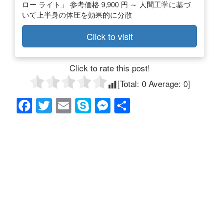
ロー ライト」 参考価格 9,900 円 ～ 人間工学に基づ
いて上半身の体圧を効果的に分散
Click to visit
Click to rate this post!
[Total:
0
Average:
0
]
F
T
E
S
M
共
a
wi
m
ky
e
有
c
tt
ail
p
ss
e
er
e
e
b
n
o
g
o
er
k