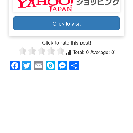
Click to visit
Click to rate this post!
[Total:
0
Average:
0
]
F
T
E
S
M
共
a
wi
m
ky
e
有
c
tt
ail
p
ss
e
er
e
e
b
n
o
g
o
er
k