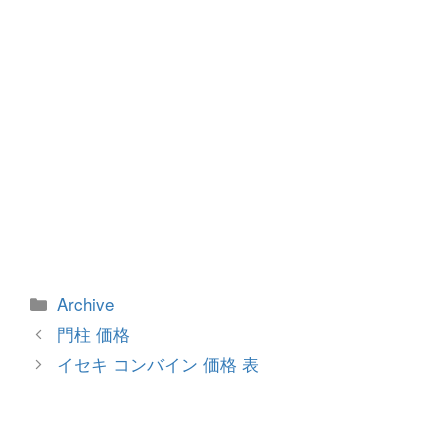
カ
Archive
テ
投
門柱 価格
ゴ
稿
イセキ コンバイン 価格 表
リ
ナ
ー
ビ
ゲ