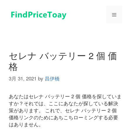
コ
ン
メ
テ
ン
ツ
ニ
へ
ス
ュ
キ
セレナ バッテリー 2 個 価
ッ
格
プ
ー
3月 31, 2021
by
昌伊橋
あなたはセレナ バッテリー 2 個 価格を探していま
すか？それでは、ここにあなたが探している解決
策があります。 これで、セレナ バッテリー 2 個
価格リンクのためにあちこちローミングする必要
はありません。