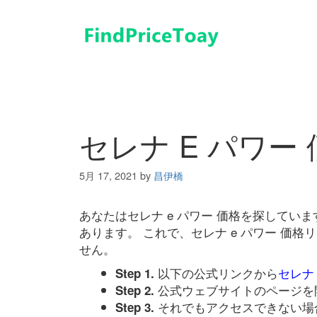
コ
ン
テ
ン
ツ
へ
ス
キ
セレナ E パワー
ッ
プ
5月 17, 2021
by
昌伊橋
あなたはセレナ e パワー 価格を探して
あります。 これで、セレナ e パワー 価
せん。
以下の公式リンクから
セレナ 
Step 1.
公式ウェブサイトのページを
Step 2.
それでもアクセスできない場
Step 3.