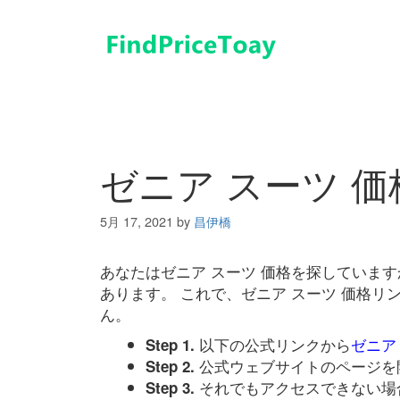
コ
ン
テ
ン
ツ
へ
ス
キ
ゼニア スーツ 価
ッ
プ
5月 17, 2021
by
昌伊橋
あなたはゼニア スーツ 価格を探していま
あります。 これで、ゼニア スーツ 価格
ん。
以下の公式リンクから
ゼニア
Step 1.
公式ウェブサイトのページを
Step 2.
それでもアクセスできない場
Step 3.