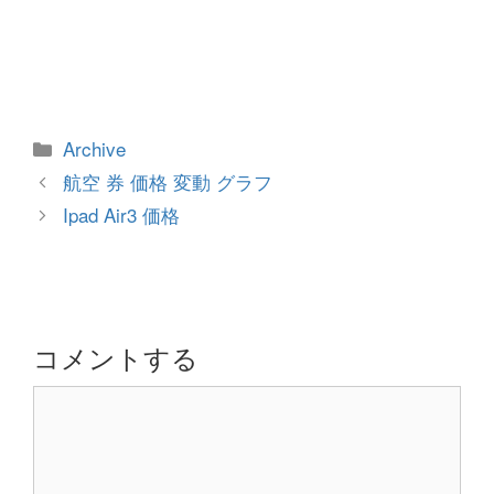
カ
Archive
テ
投
航空 券 価格 変動 グラフ
ゴ
稿
Ipad Air3 価格
リ
ナ
ー
ビ
ゲ
ー
シ
コメントする
ョ
コ
ン
メ
ン
ト