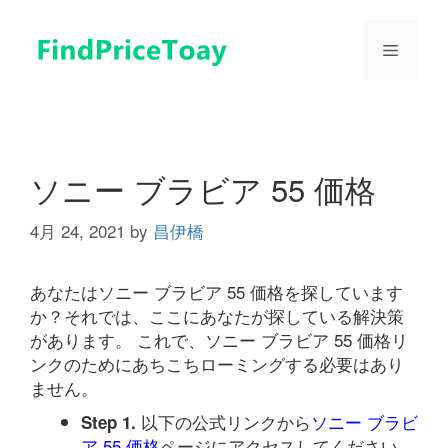
コ
ン
メ
テ
ン
ツ
ニ
へ
ス
ュ
キ
ソニー ブラビア 55 価格
ッ
プ
4月 24, 2021
by
昌伊橋
ー
あなたはソニー ブラビア 55 価格を探しています
か？それでは、ここにあなたが探している解決策
があります。 これで、ソニー ブラビア 55 価格リ
ンクのためにあちこちローミングする必要はあり
ません。
以下の公式リンクから
ソニー ブラビ
Step 1.
ア 55 価格
ページにアクセスしてください。