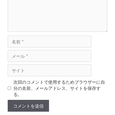
名
前
メ
ー
ル
サ
イ
ト
次回のコメントで使用するためブラウザーに自
分の名前、メールアドレス、サイトを保存す
る。