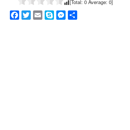
[Total:
0
Average:
0
]
F
T
E
S
M
共
a
wi
m
ky
e
有
c
tt
ail
p
ss
e
er
e
e
b
n
o
g
o
er
k