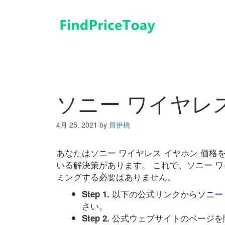
コ
ン
テ
ン
ツ
へ
ス
キ
ソニー ワイヤレ
ッ
プ
4月 25, 2021
by
昌伊橋
あなたはソニー ワイヤレス イヤホン 価
いる解決策があります。 これで、ソニー ワ
ミングする必要はありません。
以下の公式リンクから
ソニー
Step 1.
さい。
公式ウェブサイトのページを
Step 2.