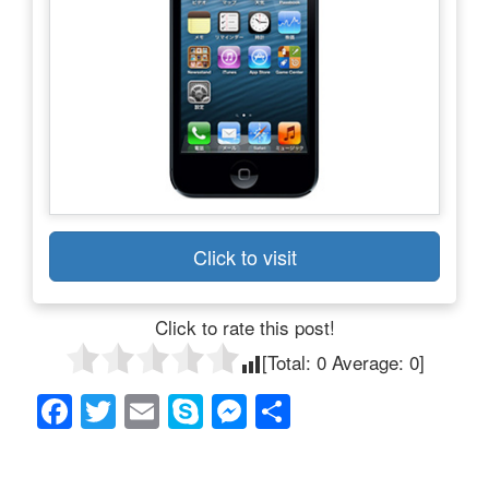
Click to visit
Click to rate this post!
[Total:
0
Average:
0
]
F
T
E
S
M
共
a
wi
m
ky
e
有
c
tt
ail
p
ss