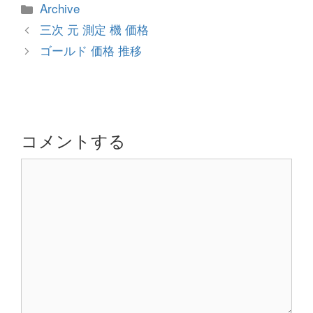
カ
Archive
テ
投
三次 元 測定 機 価格
ゴ
稿
ゴールド 価格 推移
リ
ナ
ー
ビ
ゲ
ー
シ
コメントする
ョ
コ
ン
メ
ン
ト