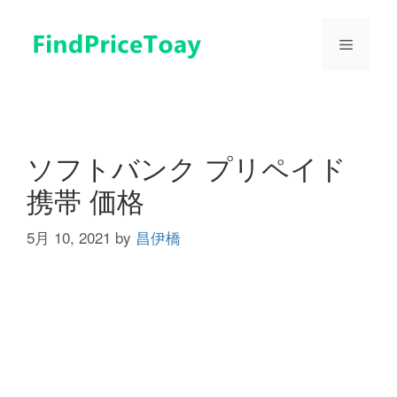
コ
ン
メ
テ
ン
ツ
ニ
へ
ス
ュ
キ
ソフトバンク プリペイド
ッ
携帯 価格
プ
ー
5月 10, 2021
by
昌伊橋