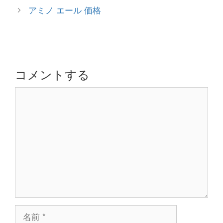
ゴ
稿
アミノ エール 価格
リ
ナ
ー
ビ
ゲ
ー
シ
コメントする
ョ
コ
ン
メ
ン
ト
名
前