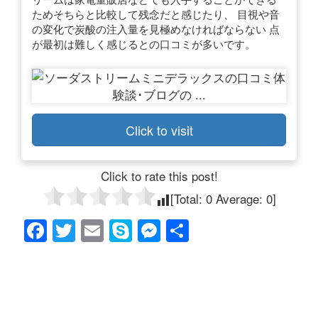
ためそちらと比較して残念だと感じたり、 目視や音
の変化で炭酸の注入量を見極めなければならない 点
が最初は難しく感じるとの口コミが多いです。
Click to visit
Click to rate this post!
[Total:
0
Average:
0
]
F
T
E
S
M
共
a
wi
m
ky
e
有
c
tt
ail
p
ss
e
er
e
e