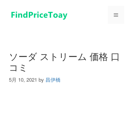
コ
ン
メ
テ
ン
ツ
ニ
へ
ス
ュ
キ
ソーダ ストリーム 価格 口
ッ
コミ
プ
ー
5月 10, 2021
by
昌伊橋