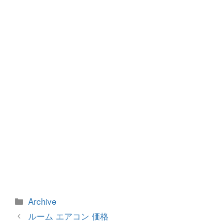
b
n
o
g
o
er
k
カ
Archive
テ
投
ルーム エアコン 価格