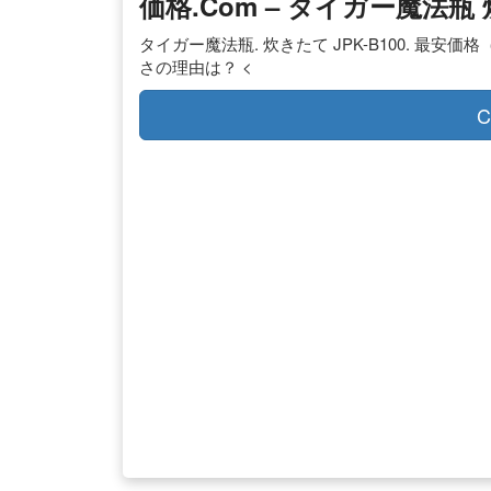
価格.com – タイガー魔法瓶 
タイガー魔法瓶. 炊きたて JPK-B100. 最安価格（税
さの理由は？ <
C