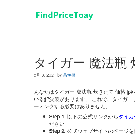
コ
ン
テ
ン
ツ
へ
ス
キ
タイガー 魔法瓶 炊
ッ
プ
5月 3, 2021
by
昌伊橋
あなたはタイガー 魔法瓶 炊きたて 価格 
いる解決策があります。 これで、タイガー 魔
ーミングする必要はありません。
以下の公式リンクから
タイガー
Step 1.
ださい。
公式ウェブサイトのページを
Step 2.