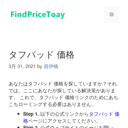
コ
ン
メ
テ
ン
ツ
ニ
へ
ス
ュ
キ
タフパッド 価格
ッ
プ
3月 31, 2021
by
昌伊橋
ー
あなたはタフパッド 価格を探していますか？それ
では、ここにあなたが探している解決策がありま
す。 これで、タフパッド 価格リンクのためにあち
こちローミングする必要はありません。
以下の公式リンクから
タフパッド 価
Step 1.
格
ページにアクセスしてください。
公式ウェブサイトのページを開い
Step 2.