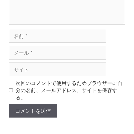
名
前
メ
ー
ル
サ
イ
ト
次回のコメントで使用するためブラウザーに自
分の名前、メールアドレス、サイトを保存す
る。