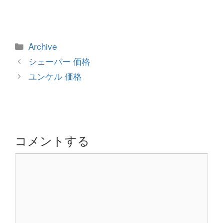
カ
Archive
テ
投
シェーバー 価格
ゴ
稿
ユンケル 価格
リ
ナ
ー
ビ
ゲ
ー
シ
コメントする
ョ
コ
ン
メ
ン
ト