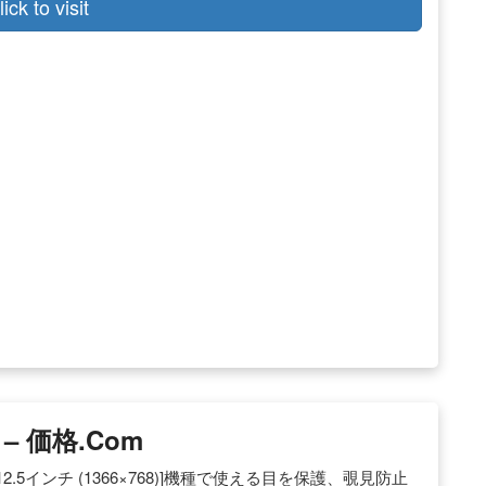
lick to visit
 価格.com
J [12.5インチ (1366×768)]機種で使える目を保護、覗見防止