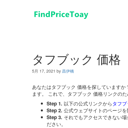
コ
ン
テ
ン
ツ
へ
ス
キ
タフブック 価格
ッ
プ
5月 17, 2021
by
昌伊橋
あなたはタフブック 価格を探していますか
ます。 これで、タフブック 価格リンクの
以下の公式リンクから
タフブ
Step 1.
公式ウェブサイトのページを
Step 2.
それでもアクセスできない場
Step 3.
ださい。