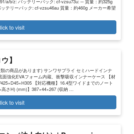
/a/b/z: バッテリーパック: cf-vzsu73u: ─ 質量：約325g
バッテリーパック: cf-vzsu46au 質量：約460g メーカー希望
lick to visit
ロウ】
. (2種類の商品があります) サンワサプライ セミハードインナ
+底面強化EVAフォーム内蔵、衝撃吸収インナーケース 【材
】W425×D45×H305 【対応機種】16.4型ワイドまでのノート
) (mm)】387×44×267 (収納 …
lick to visit