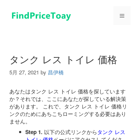
コ
ン
メ
テ
ン
ツ
ニ
へ
ス
ュ
キ
タンク レス トイレ 価格
ッ
プ
5月 27, 2021
by
昌伊橋
ー
あなたはタンク レス トイレ 価格を探しています
か？それでは、ここにあなたが探している解決策
があります。 これで、タンク レス トイレ 価格リ
ンクのためにあちこちローミングする必要はあり
ません。
以下の公式リンクから
タンク レス
Step 1.
トイレ 価格
ページにアクセスしてくださ