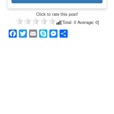
Click to rate this post!
[Total:
0
Average:
0
]
F
T
E
S
M
共
a
wi
m
ky
e
有
c
tt
ail
p
ss
e
er
e
e
b
n
o
g
o
er
k