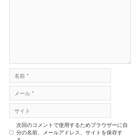
メ
ン
ト
名
前
メ
ー
ル
サ
イ
ト
次回のコメントで使用するためブラウザーに自
分の名前、メールアドレス、サイトを保存す
る。