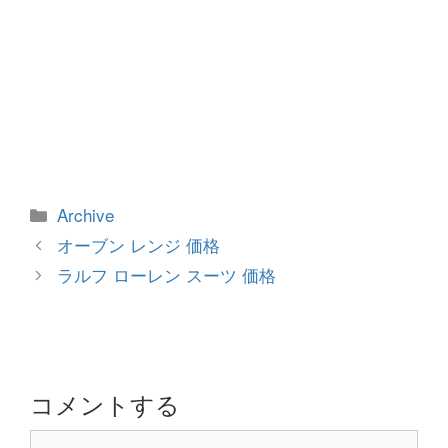
カ
Archive
テ
投
オーブン レンジ 価格
ゴ
稿
ラルフ ローレン スーツ 価格
リ
ナ
ー
ビ
ゲ
ー
シ
コメントする
ョ
コ
ン