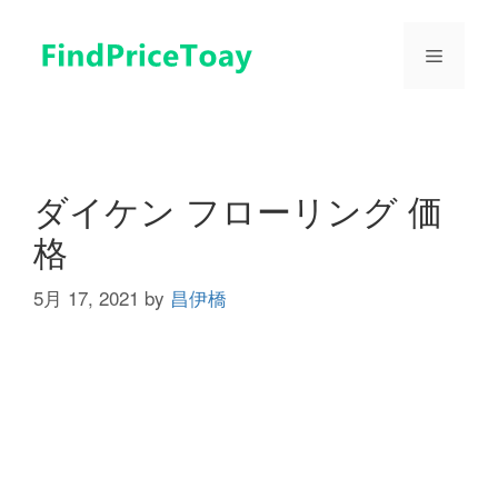
コ
ン
メ
テ
ン
ツ
ニ
へ
ス
ュ
キ
ダイケン フローリング 価
ッ
格
プ
ー
5月 17, 2021
by
昌伊橋