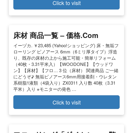
Click to visit
床材 商品一覧 – 価格.com
イーヅカ. ￥23,485 (Yahoo!ショッピング) 床・無垢フ
ローリング ピノアース 6mm（6ミリ厚タイプ）浮造
り、既存の床材の上から施工可能・簡単リフォーム
（40枚・3.31平米入）【WOODONE】【ウッドワ
ン】【床材】【フロ… 3 位（床材） 関連商品 ご一緒
にどうぞ♪ 無垢ピノアース6mm用接着剤・ウレタン
系樹脂1液類（4袋入り）ZX0311 入り数 40枚（3.31
平米）入り ※モニターの発色 …
Click to visit