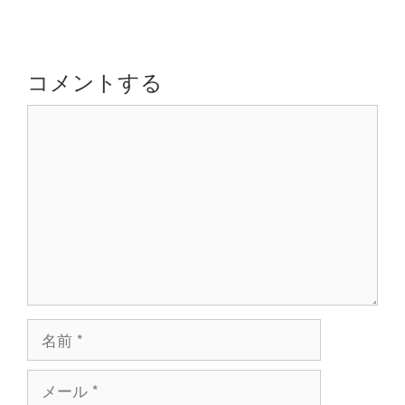
ビ
ゲ
ー
シ
コメントする
ョ
コ
ン
メ
ン
ト
名
前
メ
ー