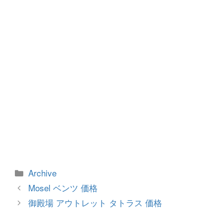
o
er
k
カ
Archive
テ
投
Mosel ベンツ 価格
ゴ
稿
御殿場 アウトレット タトラス 価格
リ
ナ
ー