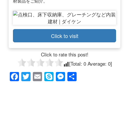
材製品をご紹介。
Click to visit
Click to rate this post!
[Total:
0
Average:
0
]
F
T
E
S
M
共
a
wi
m
ky
e
有
c
tt
ail
p
ss
e
er
e
e
b
n
o
g