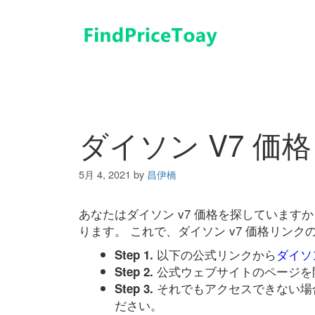
コ
ン
テ
ン
ツ
へ
ス
キ
ダイソン V7 価格
ッ
プ
5月 4, 2021
by
昌伊橋
あなたはダイソン v7 価格を探していま
ります。 これで、ダイソン v7 価格リン
以下の公式リンクから
ダイソン
Step 1.
公式ウェブサイトのページを
Step 2.
それでもアクセスできない場
Step 3.
ださい。