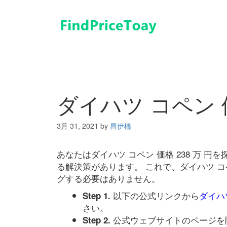
コ
ン
テ
ン
ツ
へ
ス
キ
ダイハツ コペン 価
ッ
プ
3月 31, 2021
by
昌伊橋
あなたはダイハツ コペン 価格 238 万 
る解決策があります。 これで、ダイハツ コペ
グする必要はありません。
以下の公式リンクから
ダイハツ
Step 1.
さい。
公式ウェブサイトのページを
Step 2.