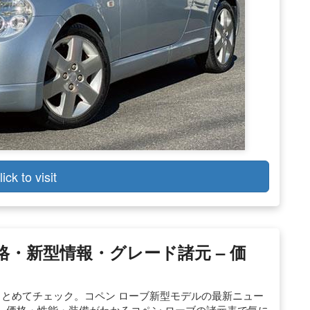
lick to visit
格・新型情報・グレード諸元 – 価
まとめてチェック。コペン ローブ新型モデルの最新ニュー
。価格・性能・装備がわかるコペン ローブの諸元表で気に