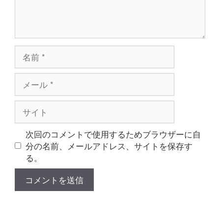
名
前
メ
ー
ル
サ
イ
ト
次回のコメントで使用するためブラウザーに自
分の名前、メールアドレス、サイトを保存す
る。