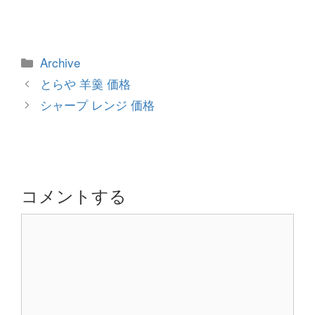
カ
Archive
テ
投
とらや 羊羹 価格
ゴ
稿
シャープ レンジ 価格
リ
ナ
ー
ビ
ゲ
ー
シ
コメントする
ョ
コ
ン
メ
ン
ト