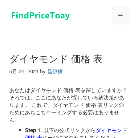
コ
ン
メ
テ
ン
ツ
ニ
へ
ス
ュ
キ
ダイヤモンド 価格 表
ッ
プ
5月 25, 2021
by
昌伊橋
ー
あなたはダイヤモンド 価格 表を探していますか？
それでは、ここにあなたが探している解決策があ
ります。 これで、ダイヤモンド 価格 表リンクの
ためにあちこちローミングする必要はありませ
ん。
以下の公式リンクから
ダイヤモンド
Step 1.
価格 表
ページにアクセスしてください。