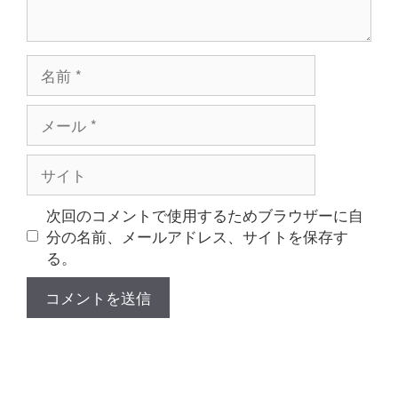
名
前
メ
ー
ル
サ
イ
ト
次回のコメントで使用するためブラウザーに自
分の名前、メールアドレス、サイトを保存す
る。