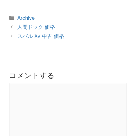
カ
Archive
テ
投
人間ドック 価格
ゴ
稿
スバル Xv 中古 価格
リ
ナ
ー
ビ
ゲ
ー
シ
コメントする
ョ
コ
ン
メ
ン
ト