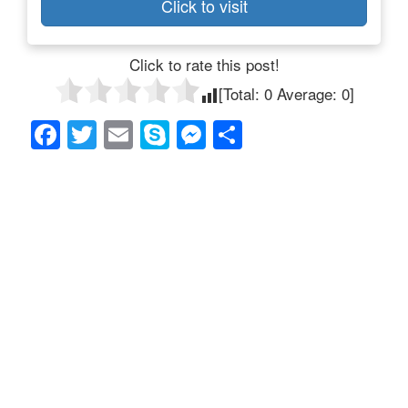
Click to visit
Click to rate this post!
[Total:
0
Average:
0
]
F
T
E
S
M
共
a
wi
m
ky
e
有
c
tt
ail
p
ss
e
er
e
e
b
n
o
g
o
er
k