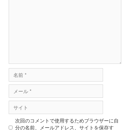
コ
ン
メ
ン
ト
名
前
メ
ー
ル
サ
イ
ト
次回のコメントで使用するためブラウザーに自
分の名前、メールアドレス、サイトを保存す