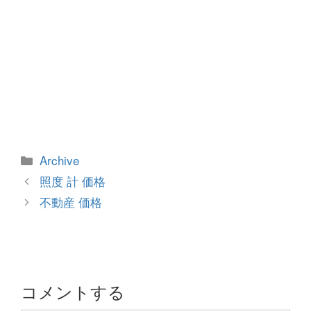
カ
Archive
テ
投
照度 計 価格
ゴ
稿
不動産 価格
リ
ナ
ー
ビ
ゲ
ー
シ
コメントする
ョ