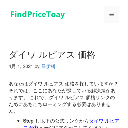
コ
ン
メ
テ
ン
ツ
ニ
へ
ス
ュ
キ
ダイワ ルビアス 価格
ッ
プ
4月 1, 2021
by
昌伊橋
ー
あなたはダイワ ルビアス 価格を探していますか？
それでは、ここにあなたが探している解決策があ
ります。 これで、ダイワ ルビアス 価格リンクの
ためにあちこちローミングする必要はありませ
ん。
以下の公式リンクから
ダイワ ルビア
Step 1.
ス 価格
ページにアクセスしてください。