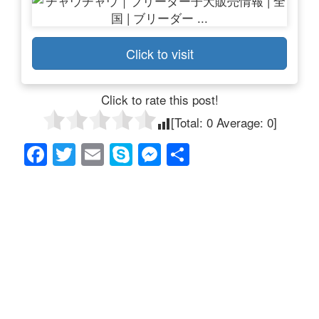
Click to visit
Click to rate this post!
[Total:
0
Average:
0
]
F
T
E
S
M
共
a
wi
m
ky
e
有
c
tt
ail
p
ss
e
er
e
e
b
n
o
g
o
er
k