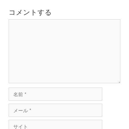
ー
シ
コメントする
ョ
コ
ン
メ
ン
ト
名
前
メ
ー
ル
サ