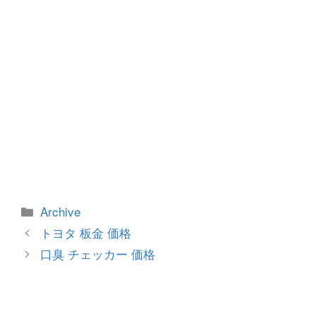
カ
Archive
テ
投
トヨタ 板金 価格
ゴ
稿
口臭 チェッカー 価格
リ
ナ
ー
ビ
ゲ