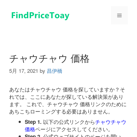
コ
ン
メ
テ
ン
ツ
ニ
へ
ス
ュ
キ
チャウチャウ 価格
ッ
プ
5月 17, 2021
by
昌伊橋
ー
あなたはチャウチャウ 価格を探していますか？そ
れでは、ここにあなたが探している解決策があり
ます。 これで、チャウチャウ 価格リンクのために
あちこちローミングする必要はありません。
以下の公式リンクから
チャウチャウ
Step 1.
価格
ページにアクセスしてください。
公式ウェブサイトのページを開い
Step 2.