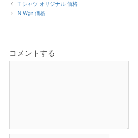
テ
投
T シャツ オリジナル 価格
ゴ
稿
N Wgn 価格
リ
ナ
ー
ビ
ゲ
ー
シ
コメントする
ョ
コ
ン
メ
ン
ト
名