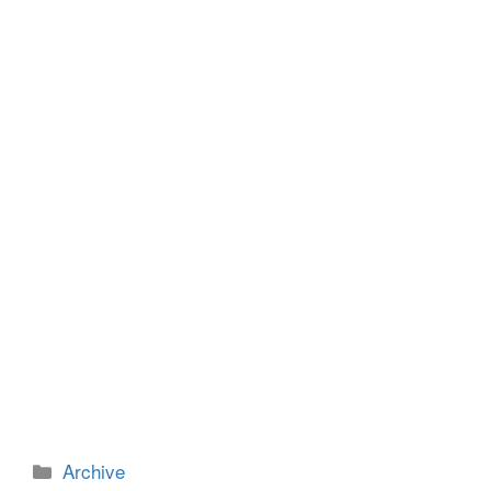
b
n
o
g
o
er
k
カ
Archive