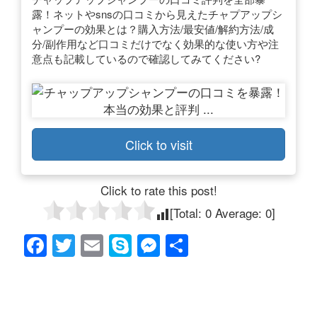
露！ネットやsnsの口コミから見えたチャプアップシ
ャンプーの効果とは？購入方法/最安値/解約方法/成
分/副作用など口コミだけでなく効果的な使い方や注
意点も記載しているので確認してみてください?
Click to visit
Click to rate this post!
[Total:
0
Average:
0
]
F
T
E
S
M
共
a
wi
m
ky
e
有
c
tt
ail
p
ss
e
er
e
e