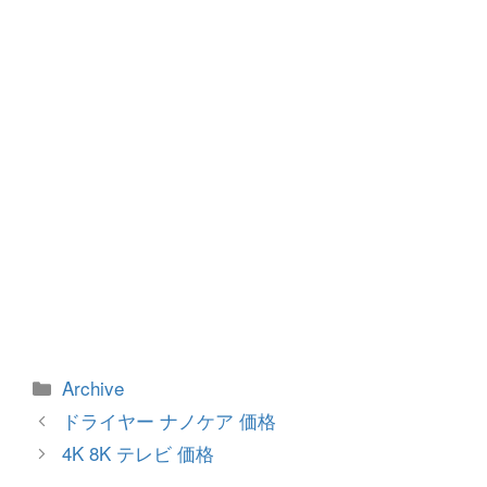
o
er
k
カ
Archive
テ
投
ドライヤー ナノケア 価格
ゴ
稿
4K 8K テレビ 価格
リ
ナ