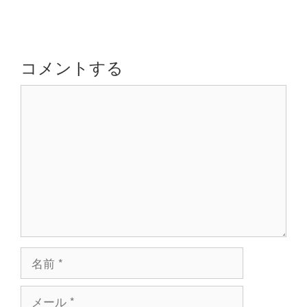
ー
ビ
ゲ
ー
シ
コメントする
ョ
コ
ン
メ
ン
ト
名
前
メ