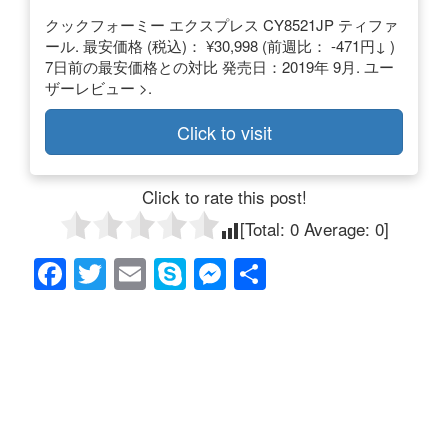
クックフォーミー エクスプレス CY8521JP ティファ
ール. 最安価格 (税込)： ¥30,998 (前週比： -471円↓ )
7日前の最安価格との対比 発売日：2019年 9月. ユー
ザーレビュー >.
Click to visit
Click to rate this post!
[Total:
0
Average:
0
]
F
T
E
S
M
共
a
wi
m
ky
e
有
c
tt
ail
p
ss
e
er
e
e
b
n
o
g