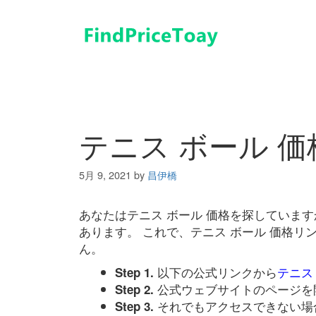
コ
ン
テ
ン
ツ
へ
ス
キ
テニス ボール 価
ッ
プ
5月 9, 2021
by
昌伊橋
あなたはテニス ボール 価格を探していま
あります。 これで、テニス ボール 価格
ん。
以下の公式リンクから
テニス
Step 1.
公式ウェブサイトのページを
Step 2.
それでもアクセスできない場
Step 3.