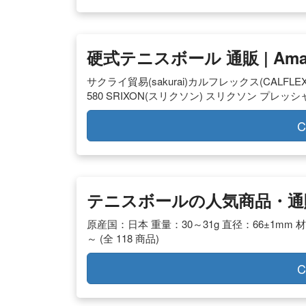
硬式テニスボール 通販 | Amaz
サクライ貿易(sakurai)カルフレックス(CALFLEX
580 SRIXON(スリクソン) スリクソン プレ
C
テニスボールの人気商品・通販・
原産国：日本 重量：30～31g 直径：66±1mm 材
～ (全 118 商品)
C