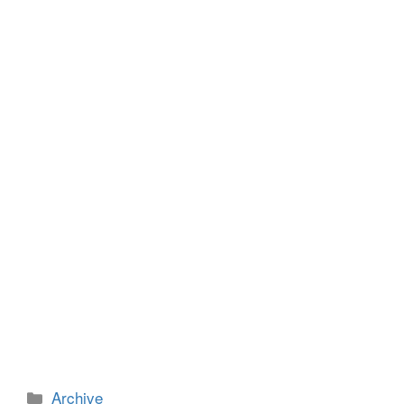
e
er
e
e
b
n
o
g
o
er
k
カ
Archive