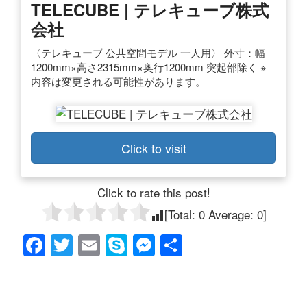
TELECUBE | テレキューブ株式
会社
〈テレキューブ 公共空間モデル 一人用〉 外寸：幅
1200mm×高さ2315mm×奥行1200mm 突起部除く ※
内容は変更される可能性があります。
Click to visit
Click to rate this post!
[Total:
0
Average:
0
]
F
T
E
S
M
共
a
wi
m
ky
e
有
c
tt
ail
p
ss