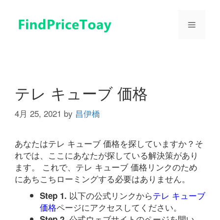
コ
ン
メ
テ
ン
ツ
ニ
へ
ス
ュ
キ
テレ キューブ 価格
ッ
プ
4月 25, 2021
by
昌伊橋
ー
あなたはテレ キューブ 価格を探していますか？そ
れでは、ここにあなたが探している解決策があり
ます。 これで、テレ キューブ 価格リンクのため
にあちこちローミングする必要はありません。
以下の公式リンクから
テレ キューブ
Step 1.
価格
ページにアクセスしてください。
公式ウェブサイトのページを開い
Step 2.