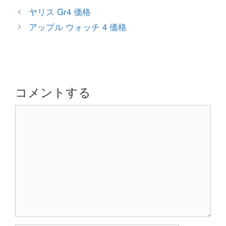
テ
投
ヤリス Gr4 価格
ゴ
稿
アップル ウォッチ 4 価格
リ
ナ
ー
ビ
ゲ
ー
シ
コメントする
ョ
コ
ン
メ
ン
ト