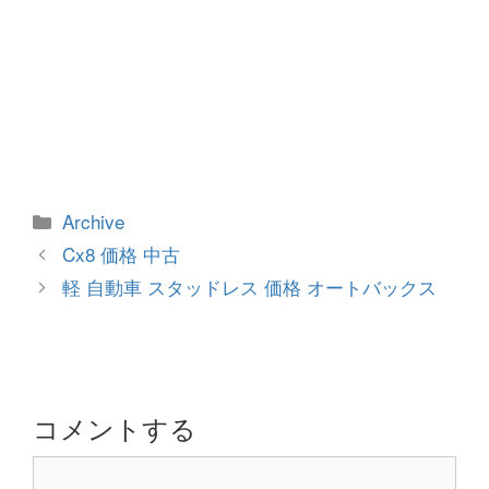
カ
Archive
テ
投
Cx8 価格 中古
ゴ
稿
軽 自動車 スタッドレス 価格 オートバックス
リ
ナ
ー
ビ
ゲ
ー
シ
コメントする
ョ
コ
ン