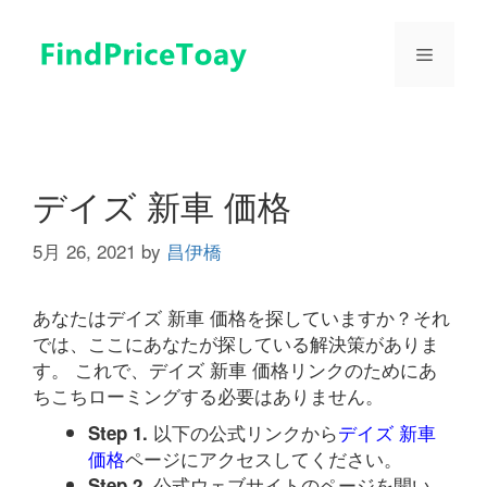
コ
ン
メ
テ
ン
ツ
ニ
へ
ス
ュ
キ
デイズ 新車 価格
ッ
プ
5月 26, 2021
by
昌伊橋
ー
あなたはデイズ 新車 価格を探していますか？それ
では、ここにあなたが探している解決策がありま
す。 これで、デイズ 新車 価格リンクのためにあ
ちこちローミングする必要はありません。
以下の公式リンクから
デイズ 新車
Step 1.
価格
ページにアクセスしてください。
公式ウェブサイトのページを開い
Step 2.