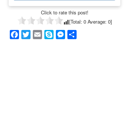
Click to rate this post!
[Total:
0
Average:
0
]
F
T
E
S
M
共
a
wi
m
ky
e
有
c
tt
ail
p
ss
e
er
e
e
b
n
o
g
o
er
k