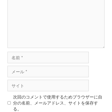
メ
ン
ト
名
前
メ
ー
ル
サ
イ
ト
次回のコメントで使用するためブラウザーに自
分の名前、メールアドレス、サイトを保存す
る。