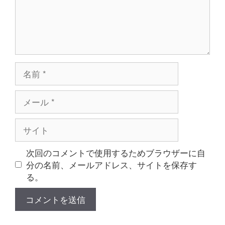
名
前
メ
ー
ル
サ
イ
ト
次回のコメントで使用するためブラウザーに自
分の名前、メールアドレス、サイトを保存す
る。