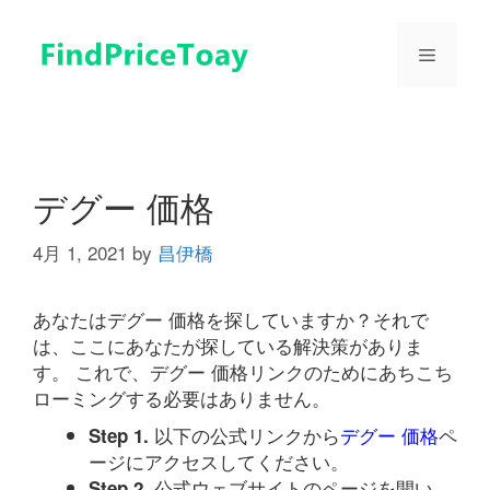
コ
ン
メ
テ
ン
ツ
ニ
へ
ス
ュ
キ
デグー 価格
ッ
プ
4月 1, 2021
by
昌伊橋
ー
あなたはデグー 価格を探していますか？それで
は、ここにあなたが探している解決策がありま
す。 これで、デグー 価格リンクのためにあちこち
ローミングする必要はありません。
以下の公式リンクから
デグー 価格
ペ
Step 1.
ージにアクセスしてください。
公式ウェブサイトのページを開い
Step 2.