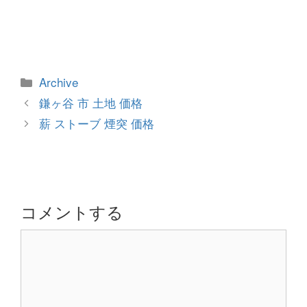
カ
Archive
テ
投
鎌ヶ谷 市 土地 価格
ゴ
稿
薪 ストーブ 煙突 価格
リ
ナ
ー
ビ
ゲ
ー
シ
コメントする
ョ
コ
ン
メ
ン
ト