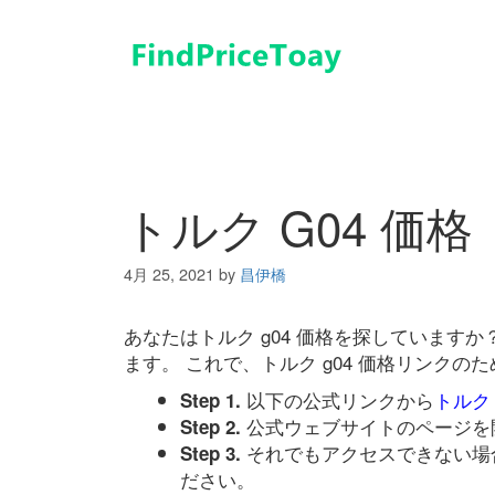
コ
ン
テ
ン
ツ
へ
ス
キ
トルク G04 価格
ッ
プ
4月 25, 2021
by
昌伊橋
あなたはトルク g04 価格を探しています
ます。 これで、トルク g04 価格リンク
以下の公式リンクから
トルク 
Step 1.
公式ウェブサイトのページを
Step 2.
それでもアクセスできない場
Step 3.
ださい。