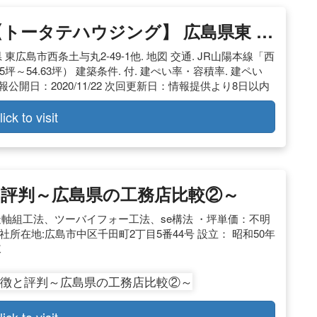
トータテハウジング】 広島県東 …
県 東広島市西条土与丸2-49-1他. 地図 交通. JR山陽本線「西
1.45坪～54.63坪） 建築条件. 付. 建ぺい率・容積率. 建ペい
 情報公開日：2020/11/22 次回更新日：情報提供より8日以内
lick to visit
評判～広島県の工務店比較②～
造軸組工法、ツーバイフォー工法、se構法 ・坪単価：不明
社所在地:広島市中区千田町2丁目5番44号 設立： 昭和50年
棟