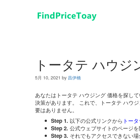
コ
ン
テ
ン
ツ
へ
ス
キ
トータテ ハウジ
ッ
プ
5月 10, 2021
by
昌伊橋
あなたはトータテ ハウジング 価格を探し
決策があります。 これで、トータテ ハウ
要はありません。
以下の公式リンクから
トータ
Step 1.
公式ウェブサイトのページを
Step 2.
それでもアクセスできない場
Step 3.