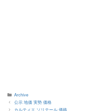
o
g
o
er
k
カ
Archive
テ
投
公示 地価 実勢 価格
ゴ
稿
カルティエ ソリテール 価格