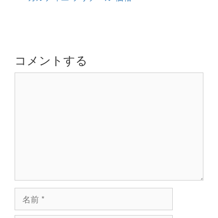
リ
ナ
ー
ビ
ゲ
ー
シ
コメントする
ョ
コ
ン
メ
ン
ト
名
前