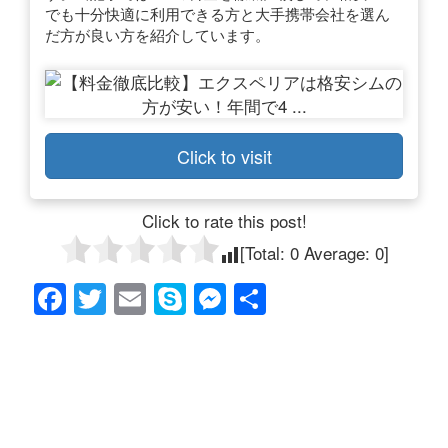
でも十分快適に利用できる方と大手携帯会社を選ん
だ方が良い方を紹介しています。
Click to visit
Click to rate this post!
[Total:
0
Average:
0
]
F
T
E
S
M
共
a
wi
m
ky
e
有
c
tt
ail
p
ss
e
er
e
e
b
n