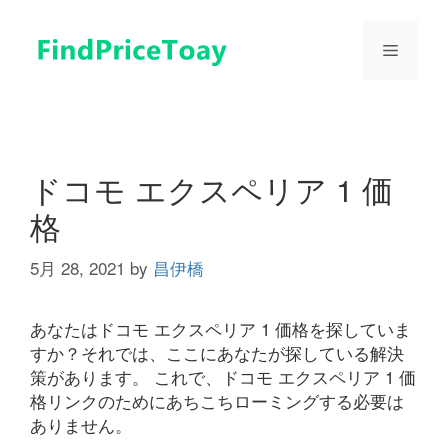
コ
ン
メ
テ
ン
ツ
ニ
へ
ス
ュ
キ
ドコモ エクスペリア 1 価
ッ
格
プ
ー
5月 28, 2021
by
昌伊橋
あなたはドコモ エクスペリア 1 価格を探していま
すか？それでは、ここにあなたが探している解決
策があります。 これで、ドコモ エクスペリア 1 価
格リンクのためにあちこちローミングする必要は
ありません。