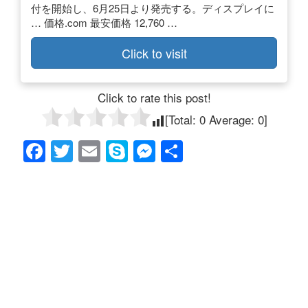
付を開始し、6月25日より発売する。ディスプレイに
… 価格.com 最安価格 12,760 …
Click to visit
Click to rate this post!
[Total:
0
Average:
0
]
F
T
E
S
M
共
a
wi
m
ky
e
有
c
tt
ail
p
ss
e
er
e
e
b
n
o
g
o
er
k