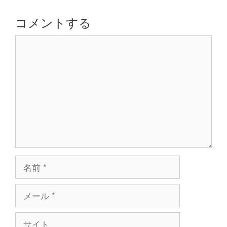
ー
シ
コメントする
ョ
コ
ン
メ
ン
ト
名
前
メ
ー
ル
サ