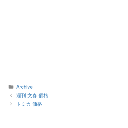
カ
Archive
テ
投
週刊 文春 価格
ゴ
稿
トミカ 価格
リ
ナ
ー
ビ
ゲ