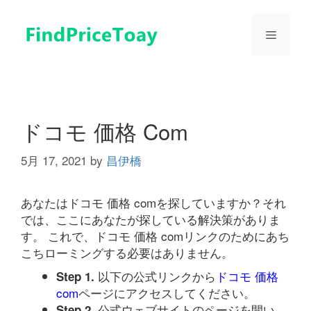
コ
ン
メ
テ
ン
ツ
ニ
へ
ス
ュ
キ
ドコモ 価格 Com
ッ
プ
5月 17, 2021
by
昌伊橋
ー
あなたはドコモ 価格 comを探していますか？それ
では、ここにあなたが探している解決策がありま
す。 これで、ドコモ 価格 comリンクのためにあち
こちローミングする必要はありません。
以下の公式リンクから
ドコモ 価格
Step 1.
com
ページにアクセスしてください。
公式ウェブサイトのページを開い
Step 2.