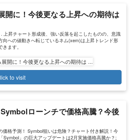
る展開に！今後更なる上昇への期待は
き. 上昇チャート形成後、強い反落を起こしたものの、意識
向への値動きへ転じているネム(xem)は上昇トレンド形
できます。
lick to visit
）Symbolローンチで価格高騰？今後
M今後の価格予測！ Symbol狙いは危険？チャート付き解説！今
ン「Symbol」の巨大アップデートは2月実施価格高騰か？;