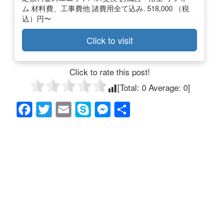
ム 材料費、工事費他 諸費用全て込み. 518,000 （税
込）円〜
Click to visit
Click to rate this post!
[Total:
0
Average:
0
]
F
T
E
S
M
共
a
wi
m
ky
e
有
c
tt
ail
p
ss
e
er
e
e
b
n
o
g
o
er