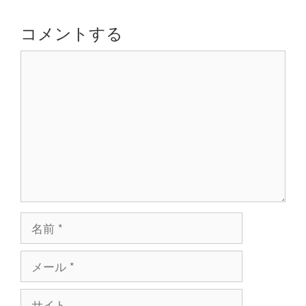
ー
シ
コメントする
ョ
コ
ン
メ
ン
ト
名
前
メ
ー
ル
サ