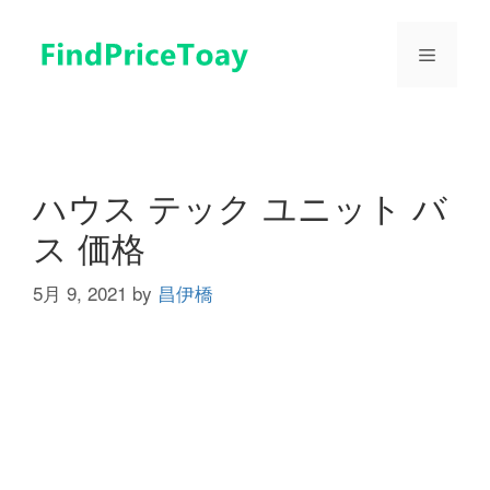
コ
ン
メ
テ
ン
ツ
ニ
へ
ス
ュ
キ
ハウス テック ユニット バ
ッ
ス 価格
プ
ー
5月 9, 2021
by
昌伊橋