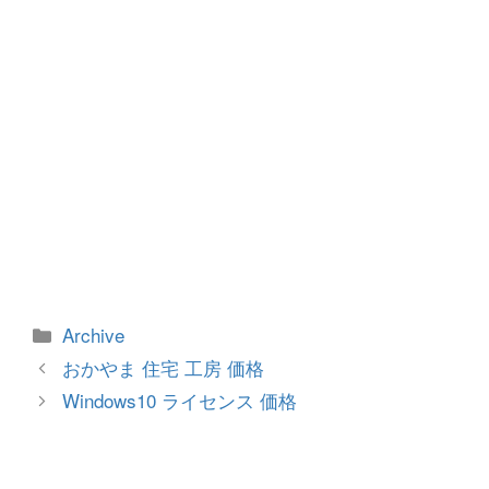
k
カ
Archive
テ
投
おかやま 住宅 工房 価格
ゴ
稿
Windows10 ライセンス 価格
リ
ナ
ー
ビ
ゲ