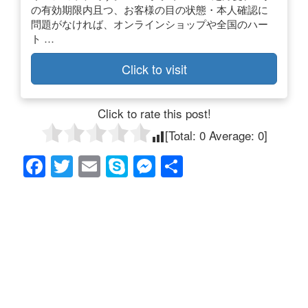
の有効期限内且つ、お客様の目の状態・本人確認に
問題がなければ、オンラインショップや全国のハー
ト …
Click to visit
Click to rate this post!
[Total:
0
Average:
0
]
F
T
E
S
M
共
a
wi
m
ky
e
有
c
tt
ail
p
ss
e
er
e
e
b
n
o
g
o
er