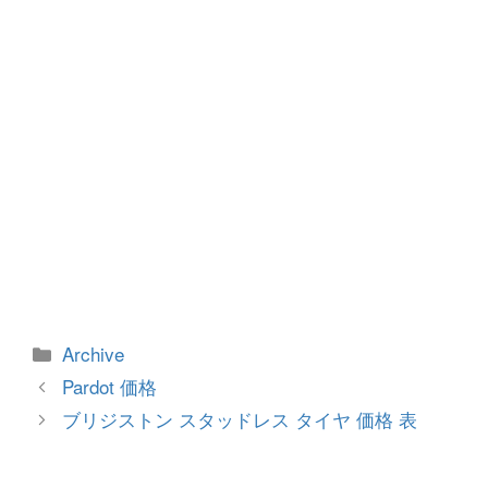
k
カ
Archive
テ
投
Pardot 価格
ゴ
稿
ブリジストン スタッドレス タイヤ 価格 表
リ
ナ
ー
ビ