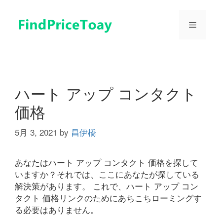
コ
ン
メ
テ
ン
ツ
ニ
へ
ス
ュ
キ
ハート アップ コンタクト
ッ
価格
プ
ー
5月 3, 2021
by
昌伊橋
あなたはハート アップ コンタクト 価格を探して
いますか？それでは、ここにあなたが探している
解決策があります。 これで、ハート アップ コン
タクト 価格リンクのためにあちこちローミングす
る必要はありません。