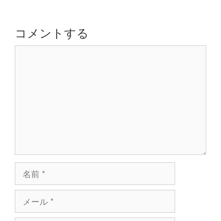
ゲ
ー
シ
コメントする
ョ
コ
ン
メ
ン
ト
名
前
メ
ー
ル