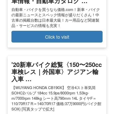
車情報・自動車カタログ …
自動車・バイクを買うなら価格.com！新車・バイク
の最新ニュースとスペック情報が盛りだくさん！中
古車の掲載台数は日本最大級！カー用品など関連製
品・サービスの情報も充実！
Click to visit
'20新車バイク総覧〈150〜250cc
車検レス｜外国車〉アジアン輸
入車 …
【WUYANG HONDA CB190X】 空冷4スト単気筒
SOHC2バルブ 184cc 15.9ps/8000rpm 1.53kg-
m/7000rpm 148kg シート高790mm 14L タイヤF＝
110/70R17 R＝140/70R17 価格:37万9000円(バイク館
SOX) [写真タップで拡大]