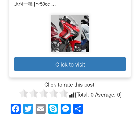
原付一種 [〜50cc …
Click to visit
Click to rate this post!
[Total:
0
Average:
0
]
F
T
E
S
M
共
a
wi
m
ky
e
有
c
tt
ail
p
ss
e
er
e
e