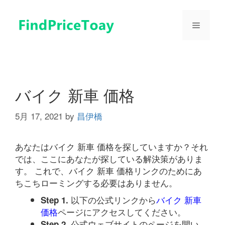
コ
ン
メ
テ
ン
ツ
ニ
へ
ス
ュ
キ
バイク 新車 価格
ッ
プ
5月 17, 2021
by
昌伊橋
ー
あなたはバイク 新車 価格を探していますか？それ
では、ここにあなたが探している解決策がありま
す。 これで、バイク 新車 価格リンクのためにあ
ちこちローミングする必要はありません。
以下の公式リンクから
バイク 新車
Step 1.
価格
ページにアクセスしてください。
公式ウェブサイトのページを開い
Step 2.