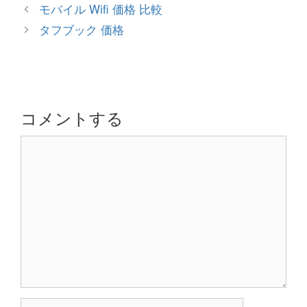
テ
投
モバイル Wifi 価格 比較
ゴ
稿
タフブック 価格
リ
ナ
ー
ビ
ゲ
ー
シ
コメントする
ョ
コ
ン
メ
ン
ト
名