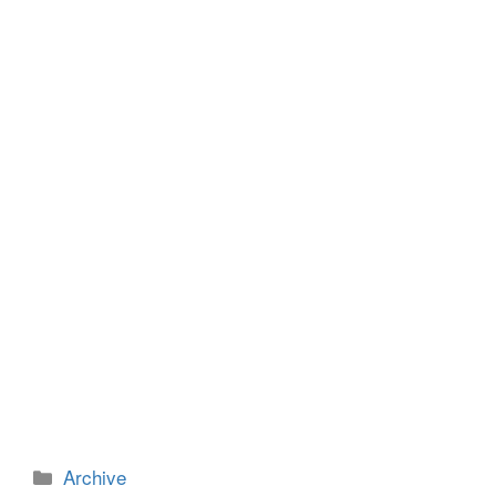
b
n
o
g
o
er
k
カ
Archive