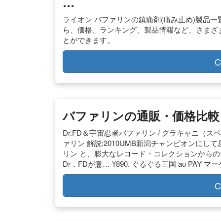
…
ライオン バファリンの鎮痛剤(痛み止め)製品
ら、価格、ランキング、製品情報など、さまざ
とができます。
C
バファリンの通販・価格比較 –
Dr.FD＆宇宙忍者バファリン / グラキャニ（スペシ
ァリン 解説:2010UMB新潟チャンピオンに
リン と、膨大なレコード・コレクションから
Dr．FDが意… ¥890. ぐるぐる王国 au PAY マ
C