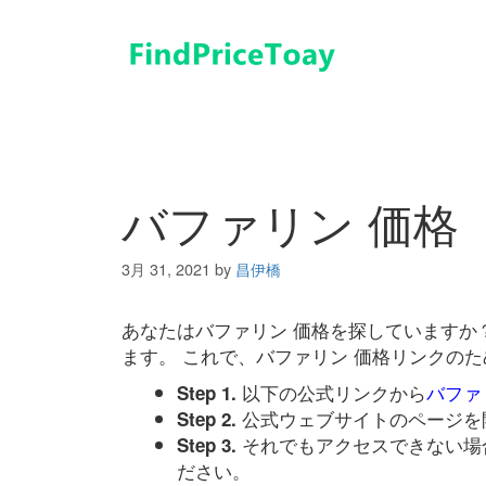
コ
ン
テ
ン
ツ
へ
ス
キ
バファリン 価格
ッ
プ
3月 31, 2021
by
昌伊橋
あなたはバファリン 価格を探していますか
ます。 これで、バファリン 価格リンクの
以下の公式リンクから
バファ
Step 1.
公式ウェブサイトのページを
Step 2.
それでもアクセスできない場
Step 3.
ださい。