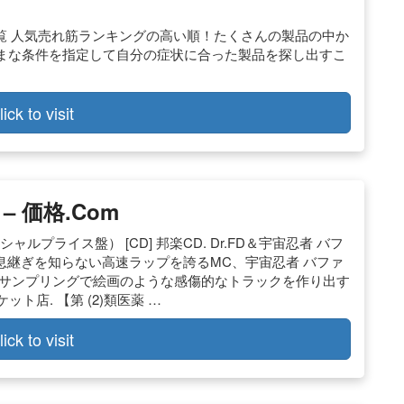
一覧 人気売れ筋ランキングの高い順！たくさんの製品の中か
まな条件を指定して自分の症状に合った製品を探し出すこ
lick to visit
 価格.com
ャルプライス盤） [CD] 邦楽CD. Dr.FD＆宇宙忍者 バフ
して息継ぎを知らない高速ラップを誇るMC、宇宙忍者 バファ
のサンプリングで絵画のような感傷的なトラックを作り出す
ーケット店. 【第 (2)類医薬 …
lick to visit