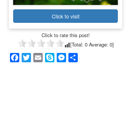
Click to visit
Click to rate this post!
[Total:
0
Average:
0
]
F
T
E
S
M
共
a
wi
m
ky
e
有
c
tt
ail
p
ss
e
er
e
e
b
n
o
g
o
er
k