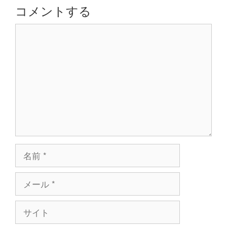
シ
コメントする
ョ
コ
ン
メ
ン
ト
名
前
メ
ー
ル
サ
イ