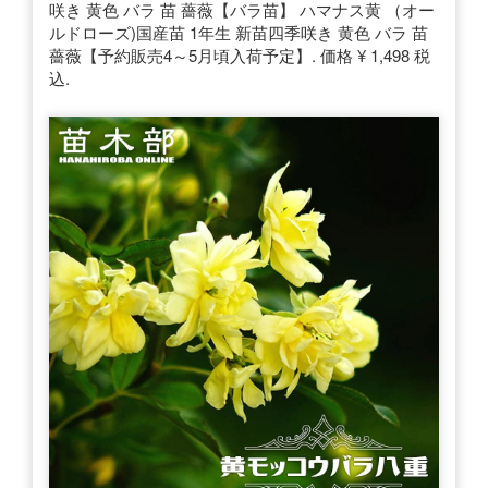
咲き 黄色 バラ 苗 薔薇【バラ苗】 ハマナス黄 （オー
ルドローズ)国産苗 1年生 新苗四季咲き 黄色 バラ 苗
薔薇【予約販売4～5月頃入荷予定】. 価格 ¥ 1,498 税
込.