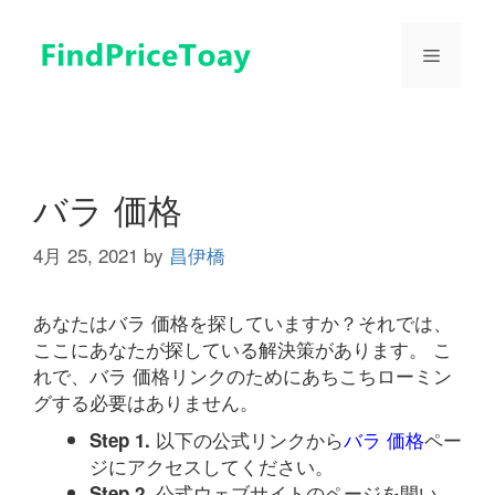
コ
ン
メ
テ
ン
ツ
ニ
へ
ス
ュ
キ
バラ 価格
ッ
プ
4月 25, 2021
by
昌伊橋
ー
あなたはバラ 価格を探していますか？それでは、
ここにあなたが探している解決策があります。 こ
れで、バラ 価格リンクのためにあちこちローミン
グする必要はありません。
以下の公式リンクから
バラ 価格
ペー
Step 1.
ジにアクセスしてください。
公式ウェブサイトのページを開い
Step 2.