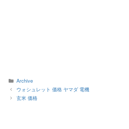
カ
Archive
テ
投
ウォシュレット 価格 ヤマダ 電機
ゴ
稿
玄米 価格
リ
ナ
ー
ビ
ゲ
ー