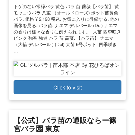
トゲのない常緑バラ 黄色 バラ 苗 薔薇【バラ苗】 黄
モッコウバラ 八重 （オールドローズ) ポット苗黄色
バラ. 価格 ¥ 2,198 税込. お気に入りに登録する. 他の
画像を見る. バラ苗. ナエマ デルバール (Del) ナエマ
の香りは様々な香りに例えられます。. 大苗 四季咲き
ピンク 強香 強健 バラ 苗 薔薇. 【バラ苗】 ナエマ
（大輪 デルバール ) (Del) 大苗 6号ポット. 四季咲き
…
Click to visit
【公式】バラ苗の通販ならー篠
宮バラ園 東京