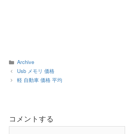
カ
Archive
テ
投
Usb メモリ 価格
ゴ
稿
軽 自動車 価格 平均
リ
ナ
ー
ビ
ゲ
ー
シ
コメントする
ョ
コ
ン