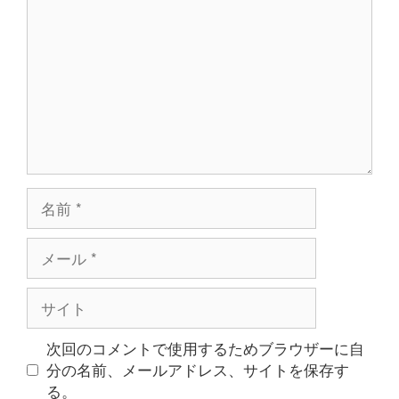
メ
ン
ト
名
前
メ
ー
ル
サ
イ
ト
次回のコメントで使用するためブラウザーに自
分の名前、メールアドレス、サイトを保存す
る。