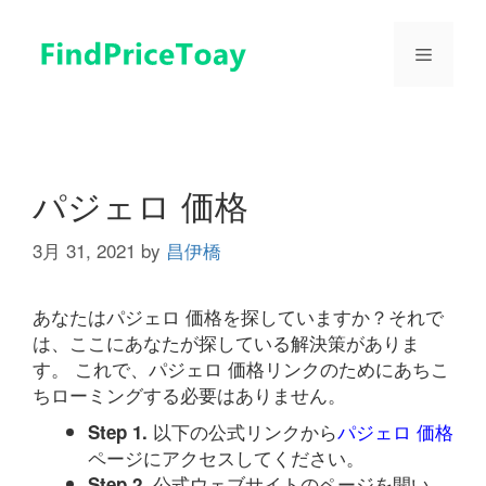
コ
ン
メ
テ
ン
ツ
ニ
へ
ス
ュ
キ
パジェロ 価格
ッ
プ
3月 31, 2021
by
昌伊橋
ー
あなたはパジェロ 価格を探していますか？それで
は、ここにあなたが探している解決策がありま
す。 これで、パジェロ 価格リンクのためにあちこ
ちローミングする必要はありません。
以下の公式リンクから
パジェロ 価格
Step 1.
ページにアクセスしてください。
公式ウェブサイトのページを開い
Step 2.