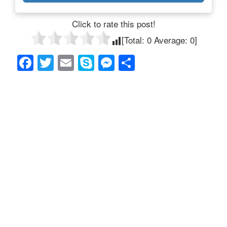
Click to rate this post!
[Total:
0
Average:
0
]
F
T
E
S
M
共
a
wi
m
ky
e
有
c
tt
ail
p
ss
e
er
e
e
b
n
o
g
o
er
k