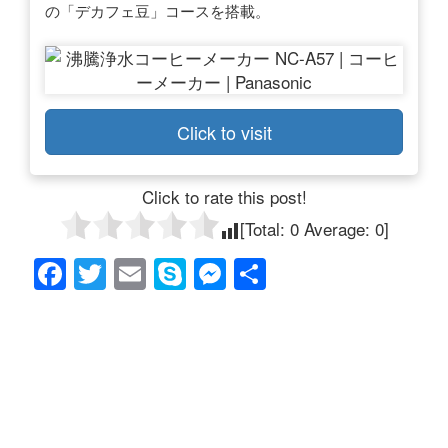
の「デカフェ豆」コースを搭載。
Click to visit
Click to rate this post!
[Total:
0
Average:
0
]
F
T
E
S
M
共
a
wi
m
ky
e
有
c
tt
ail
p
ss
e
er
e
e
b
n
o
g