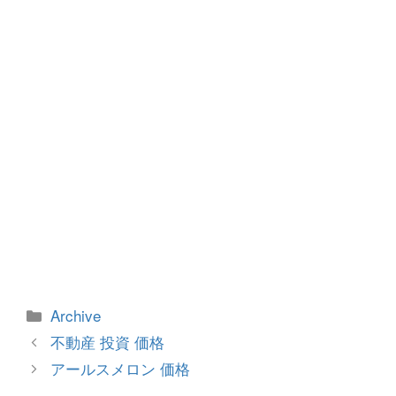
o
er
k
カ
Archive
テ
投
不動産 投資 価格
ゴ
稿
アールスメロン 価格
リ
ナ