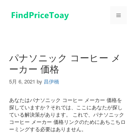
コ
ン
メ
テ
ン
ツ
ニ
へ
ス
ュ
キ
パナソニック コーヒー メ
ッ
ーカー 価格
プ
ー
5月 6, 2021
by
昌伊橋
あなたはパナソニック コーヒー メーカー 価格を
探していますか？それでは、ここにあなたが探し
ている解決策があります。 これで、パナソニック
コーヒー メーカー 価格リンクのためにあちこちロ
ーミングする必要はありません。