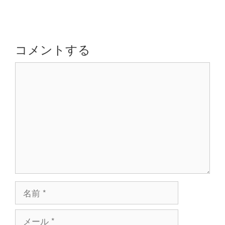
ー
ビ
ゲ
ー
シ
コメントする
ョ
コ
ン
メ
ン
ト
名
前
メ