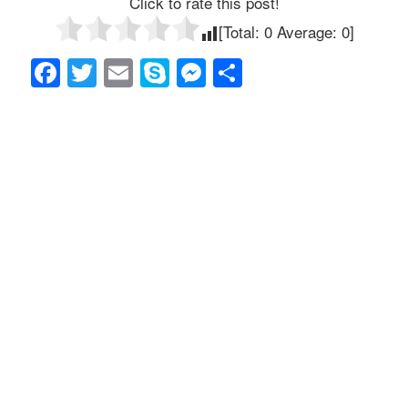
Click to rate this post!
[Total:
0
Average:
0
]
F
T
E
S
M
共
a
wi
m
ky
e
有
c
tt
ail
p
ss
e
er
e
e
b
n
o
g
o
er
k