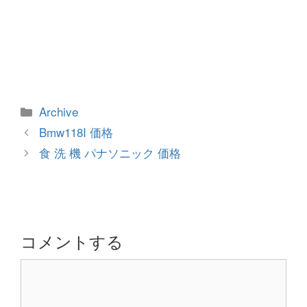
カ
Archive
テ
投
Bmw118I 価格
ゴ
稿
食 洗 機 パナソニック 価格
リ
ナ
ー
ビ
ゲ
ー
シ
コメントする
ョ
コ
ン
メ
ン