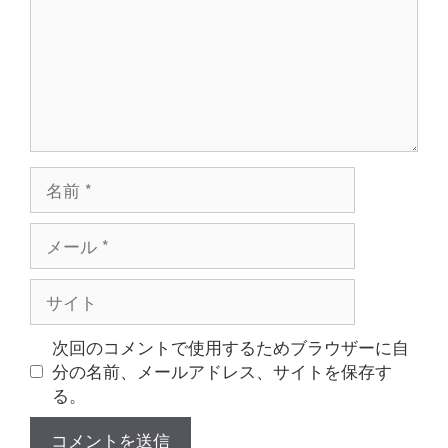
ト
名
前
メ
ー
ル
サ
イ
ト
次回のコメントで使用するためブラウザーに自
分の名前、メールアドレス、サイトを保存す
る。