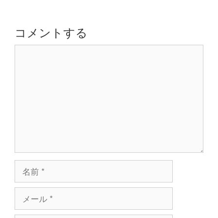
ゲ
ー
シ
コメントする
ョ
コ
ン
メ
ン
ト
名
前
メ
ー
ル