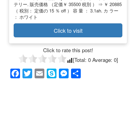
テリー. 販売価格 （定価￥ 35500 税別 ） ⇒ ￥ 20885
（ 税別： 定価の 15 ％ off ） 容 量 ： 3.1ah. カ ラー
： ホワイト
Click to visit
Click to rate this post!
[Total:
0
Average:
0
]
F
T
E
S
M
共
a
wi
m
ky
e
有
c
tt
ail
p
ss
e
er
e
e
b
n
o
g
o
er