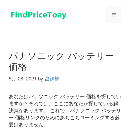
コ
ン
メ
テ
ン
ツ
ニ
へ
ス
ュ
キ
パナソニック バッテリー
ッ
価格
プ
ー
5月 28, 2021
by
昌伊橋
あなたはパナソニック バッテリー 価格を探してい
ますか？それでは、ここにあなたが探している解
決策があります。 これで、パナソニック バッテリ
ー 価格リンクのためにあちこちローミングする必
要はありません。