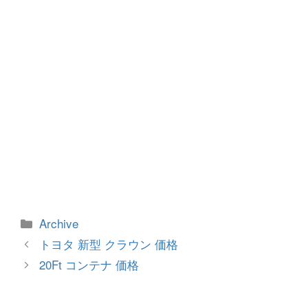
k
カ
Archive
テ
投
トヨタ 新型 クラウン 価格
ゴ
稿
20Ft コンテナ 価格
リ
ナ
ー
ビ