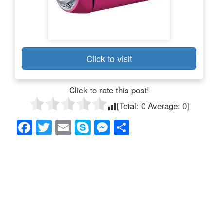
Click to visit
Click to rate this post!
[Total:
0
Average:
0
]
F
T
E
S
M
共
a
wi
m
ky
e
有
c
tt
ail
p
ss
e
er
e
e
b
n
o
g