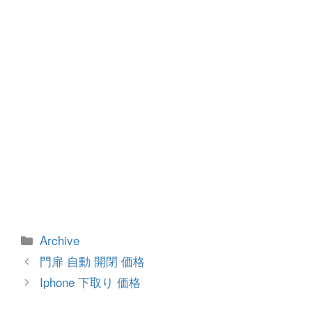
o
er
k
カ
Archive
テ
投
門扉 自動 開閉 価格
ゴ
稿
Iphone 下取り 価格
リ
ナ
ー
ビ