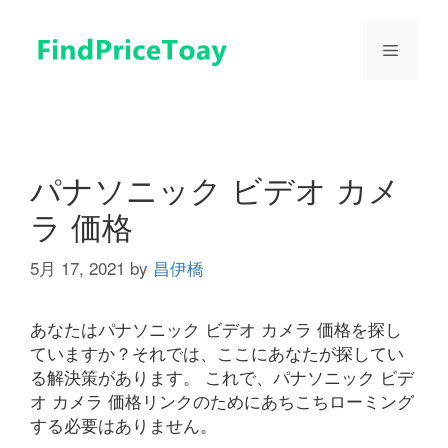
コ
ン
メ
テ
ン
ツ
ニ
へ
ス
ュ
キ
パナソニック ビデオ カメ
ッ
ラ 価格
プ
ー
5月 17, 2021
by
昌伊橋
あなたはパナソニック ビデオ カメラ 価格を探し
ていますか？それでは、ここにあなたが探してい
る解決策があります。 これで、パナソニック ビデ
オ カメラ 価格リンクのためにあちこちローミング
する必要はありません。