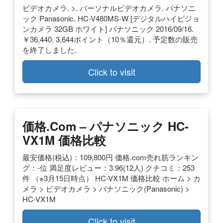
ビデオカメラ. >. パーソナルビデオカメラ. パナソニ
ック Panasonic. HC-V480MS-W [デジタルハイビジョ
ンカメラ 32GB ホワイト] パナソニック 2016/09/16.
￥36,440. 3,644ポイント（10％還元）. 予定数の販売
を終了しました.
Click to visit
価格.com – パナソニック HC-
VX1M 価格比較
最安価格(税込)：109,800円 価格.com売れ筋ランキン
グ：-位 満足度レビュー：3.96(12人) クチコミ：253
件 （※3月15日時点） HC-VX1M 価格比較 ホーム > カ
メラ > ビデオカメラ > パナソニック(Panasonic) >
HC-VX1M
Click to visit