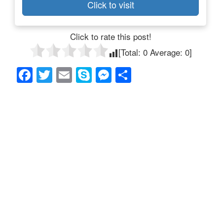
Click to visit
Click to rate this post!
[Total:
0
Average:
0
]
F
T
E
S
M
共
a
wi
m
ky
e
有
c
tt
ail
p
ss
e
er
e
e
b
n
o
g
o
er
k