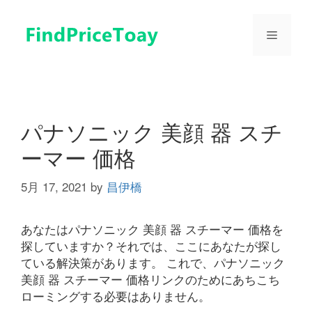
コ
ン
メ
テ
ン
ツ
ニ
へ
ス
ュ
キ
パナソニック 美顔 器 スチ
ッ
ーマー 価格
プ
ー
5月 17, 2021
by
昌伊橋
あなたはパナソニック 美顔 器 スチーマー 価格を
探していますか？それでは、ここにあなたが探し
ている解決策があります。 これで、パナソニック
美顔 器 スチーマー 価格リンクのためにあちこち
ローミングする必要はありません。