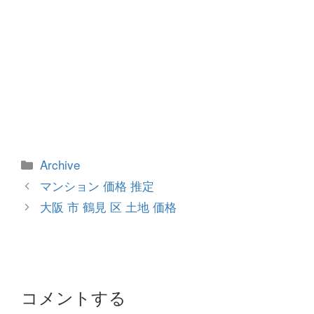
カ
Archive
テ
投
マンション 価格 推定
ゴ
稿
大阪 市 鶴見 区 土地 価格
リ
ナ
ー
ビ
ゲ
ー
シ
コメントする
ョ