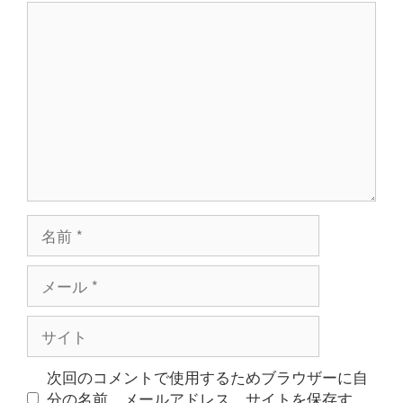
コ
ン
メ
ン
ト
名
前
メ
ー
ル
サ
イ
ト
次回のコメントで使用するためブラウザーに自
分の名前、メールアドレス、サイトを保存す