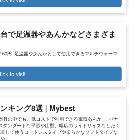
ク、1台で足温器やあんかなどさまざま
価格 8,160円. 足温器やあんかとして使用できるマルチウォーマ
lick to visit
グ8選 | Mybest
房器具の中でも、低コストで利用できる電気あんか。. パナ
スタンダードな平形や山型、幅広のワイドサイズなどたく
充電して使うコードレスタイプや柔らかなソフトタイプな
め …