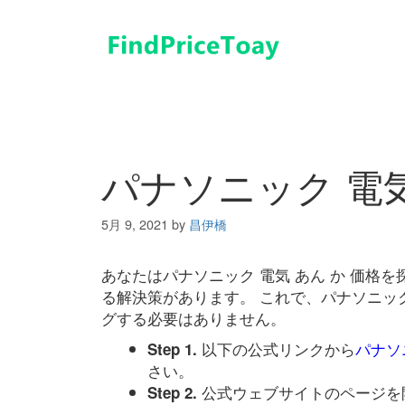
コ
ン
テ
ン
ツ
へ
ス
キ
パナソニック 電気
ッ
プ
5月 9, 2021
by
昌伊橋
あなたはパナソニック 電気 あん か 価格
る解決策があります。 これで、パナソニック
グする必要はありません。
以下の公式リンクから
パナソ
Step 1.
さい。
公式ウェブサイトのページを
Step 2.