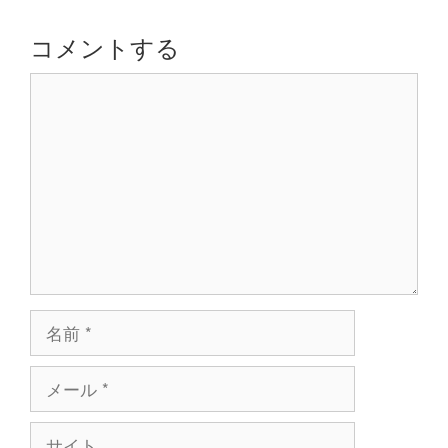
ー
シ
コメントする
ョ
コ
ン
メ
ン
ト
名
前
メ
ー
ル
サ