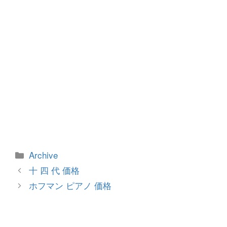
カ
Archive
テ
投
十 四 代 価格
ゴ
稿
ホフマン ピアノ 価格
リ
ナ
ー
ビ
ゲ