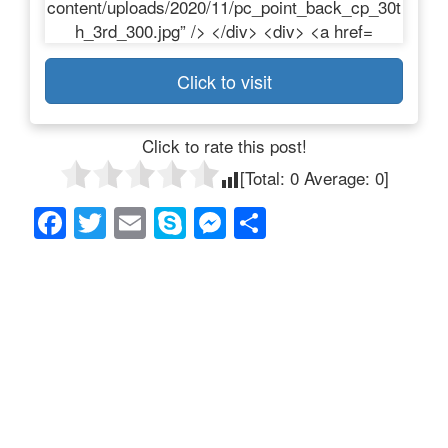
Click to visit
Click to rate this post!
[Total:
0
Average:
0
]
F
T
E
S
M
共
a
wi
m
ky
e
有
c
tt
ail
p
ss
e
er
e
e
b
n
o
g
o
er
k