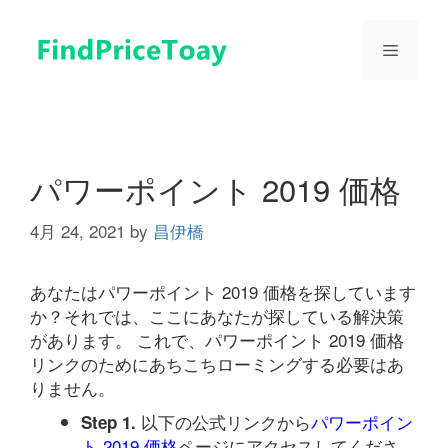
コ
ン
メ
テ
ン
ツ
ニ
へ
ス
ュ
キ
パワーポイント 2019 価格
ッ
プ
4月 24, 2021
by
昌伊橋
ー
あなたはパワーポイント 2019 価格を探しています
か？それでは、ここにあなたが探している解決策
があります。 これで、パワーポイント 2019 価格
リンクのためにあちこちローミングする必要はあ
りません。
以下の公式リンクから
パワーポイン
Step 1.
ト 2019 価格
ページにアクセスしてくださ