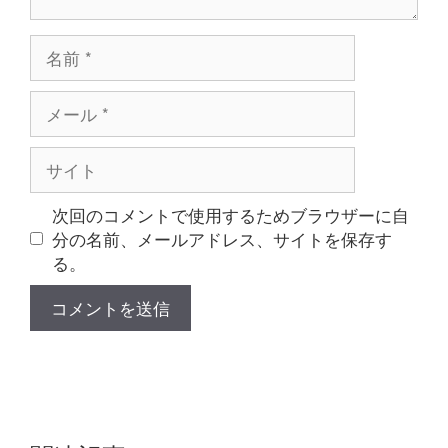
名
前
メ
ー
ル
サ
イ
ト
次回のコメントで使用するためブラウザーに自
分の名前、メールアドレス、サイトを保存す
る。