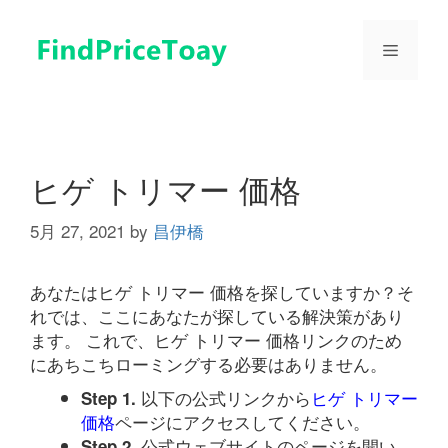
コ
ン
メ
テ
ン
ツ
ニ
へ
ス
ュ
キ
ヒゲ トリマー 価格
ッ
プ
5月 27, 2021
by
昌伊橋
ー
あなたはヒゲ トリマー 価格を探していますか？そ
れでは、ここにあなたが探している解決策があり
ます。 これで、ヒゲ トリマー 価格リンクのため
にあちこちローミングする必要はありません。
以下の公式リンクから
ヒゲ トリマー
Step 1.
価格
ページにアクセスしてください。
公式ウェブサイトのページを開い
Step 2.