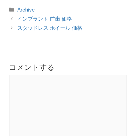
カ
Archive
テ
投
インプラント 前歯 価格
ゴ
稿
スタッドレス ホイール 価格
リ
ナ
ー
ビ
ゲ
ー
シ
コメントする
ョ
コ
ン
メ
ン
ト