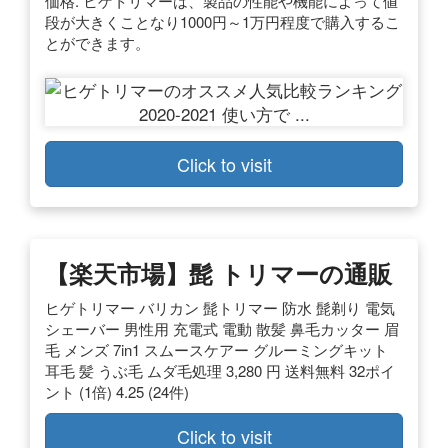
価格. ヒゲトリマーは、製品の性能や機能によって値
段が大きくことなり1000円～1万円程度で購入するこ
とができます。
Click to visit
【楽天市場】髭 トリマーの通販
ヒゲトリマー バリカン 髭トリマー 防水 髭剃り 電気
シェーバー 男性用 充電式 電動 散髪 鼻毛カッター 眉
毛 メンズ 7in1 スムースケアー グルーミングキット
耳毛 髪 うぶ毛 ムダ毛処理 3,280 円 送料無料 32ポイ
ント (1倍) 4.25 (24件)
Click to visit