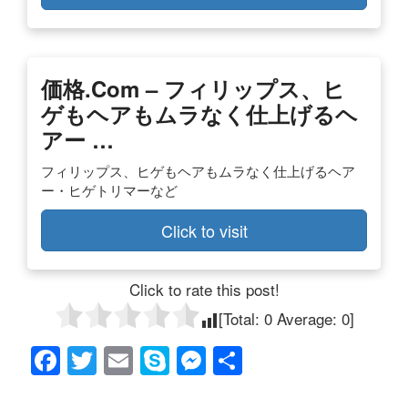
価格.com – フィリップス、ヒ
ゲもヘアもムラなく仕上げるヘ
アー …
フィリップス、ヒゲもヘアもムラなく仕上げるヘア
ー・ヒゲトリマーなど
Click to visit
Click to rate this post!
[Total:
0
Average:
0
]
F
T
E
S
M
共
a
wi
m
ky
e
有