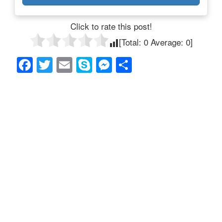
Click to rate this post!
[Total:
0
Average:
0
]
F
T
E
S
M
共
a
wi
m
ky
e
有
c
tt
ail
p
ss
e
er
e
e
b
n
o
g
o
er
k