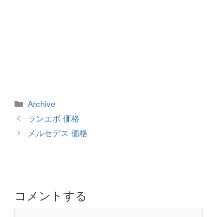
カ
Archive
テ
投
ランエボ 価格
ゴ
稿
メルセデス 価格
リ
ナ
ー
ビ
ゲ
ー
シ
コメントする
ョ
コ
ン