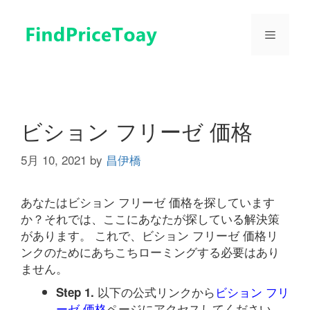
コ
ン
メ
テ
ン
ツ
ニ
へ
ス
ュ
キ
ビション フリーゼ 価格
ッ
プ
5月 10, 2021
by
昌伊橋
ー
あなたはビション フリーゼ 価格を探しています
か？それでは、ここにあなたが探している解決策
があります。 これで、ビション フリーゼ 価格リ
ンクのためにあちこちローミングする必要はあり
ません。
以下の公式リンクから
ビション フリ
Step 1.
ーゼ 価格
ページにアクセスしてください。