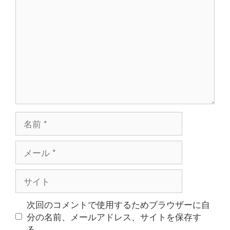
メ
ン
ト
名
前
メ
ー
ル
サ
イ
ト
次回のコメントで使用するためブラウザーに自
分の名前、メールアドレス、サイトを保存す
る。